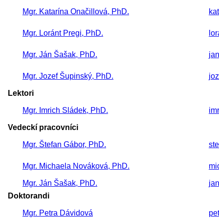
Mgr. Katarína Onačillová, PhD.
ka
Mgr. Loránt Pregi, PhD.
lo
Mgr. Ján Šašak, PhD.
ja
Mgr. Jozef Šupinský, PhD.
jo
Lektori
Mgr. Imrich Sládek, PhD.
im
Vedeckí pracovníci
Mgr. Štefan Gábor, PhD.
st
Mgr. Michaela Nováková, PhD.
mi
Mgr. Ján Šašak, PhD.
ja
Doktorandi
Mgr. Petra Dávidová
pe