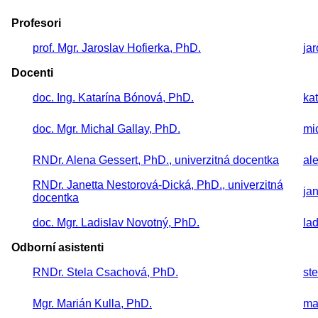
Profesori
prof. Mgr. Jaroslav Hofierka, PhD.
ja
Docenti
doc. Ing. Katarína Bónová, PhD.
ka
doc. Mgr. Michal Gallay, PhD.
mi
RNDr. Alena Gessert, PhD., univerzitná docentka
al
RNDr. Janetta Nestorová-Dická, PhD., univerzitná
ja
docentka
doc. Mgr. Ladislav Novotný, PhD.
la
Odborní asistenti
RNDr. Stela Csachová, PhD.
st
Mgr. Marián Kulla, PhD.
ma