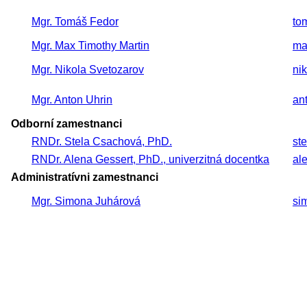
Mgr. Tomáš Fedor
to
Mgr. Max Timothy Martin
ma
Mgr. Nikola Svetozarov
ni
Mgr. Anton Uhrin
an
Odborní zamestnanci
RNDr. Stela Csachová, PhD.
st
RNDr. Alena Gessert, PhD., univerzitná docentka
al
Administratívni zamestnanci
Mgr. Simona Juhárová
si