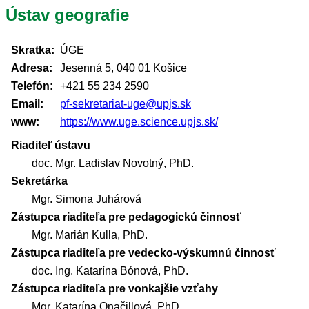
Ústav geografie
Skratka:
ÚGE
Adresa:
Jesenná 5, 040 01 Košice
Telefón:
+421 55 234 2590
Email:
pf-sekretariat-uge@upjs.sk
www:
https://www.uge.science.upjs.sk/
Riaditeľ ústavu
doc. Mgr. Ladislav Novotný, PhD.
Sekretárka
Mgr. Simona Juhárová
Zástupca riaditeľa pre pedagogickú činnosť
Mgr. Marián Kulla, PhD.
Zástupca riaditeľa pre vedecko-výskumnú činnosť
doc. Ing. Katarína Bónová, PhD.
Zástupca riaditeľa pre vonkajšie vzťahy
Mgr. Katarína Onačillová, PhD.