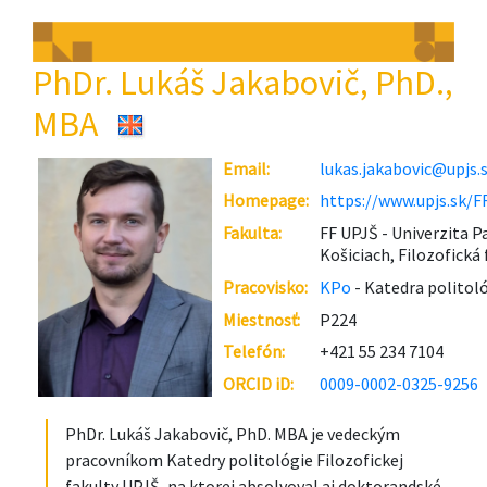
PhDr. Lukáš Jakabovič, PhD.,
MBA
Email:
lukas.jakabovic@upjs.
Homepage:
https://www.upjs.sk/F
Fakulta:
FF UPJŠ - Univerzita P
Košiciach, Filozofická 
Pracovisko:
KPo
- Katedra politol
Miestnosť:
P224
Telefón:
+421 55 234 7104
ORCID iD:
0009-0002-0325-9256
PhDr. Lukáš Jakabovič, PhD. MBA je vedeckým
pracovníkom Katedry politológie Filozofickej
fakulty UPJŠ, na ktorej absolvoval aj doktorandské