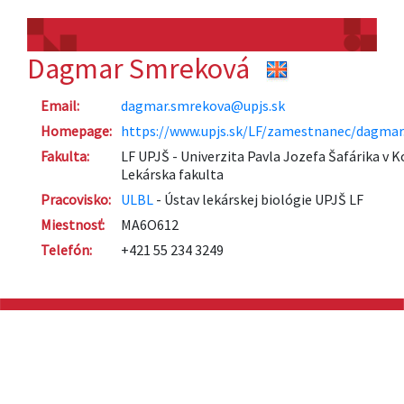
Dagmar Smreková
Email:
dagmar.smrekova@upjs.sk
Homepage:
https://www.upjs.sk/LF/zamestnanec/dagmar
Fakulta:
LF UPJŠ - Univerzita Pavla Jozefa Šafárika v K
Lekárska fakulta
Pracovisko:
ULBL
- Ústav lekárskej biológie UPJŠ LF
Miestnosť:
MA6O612
Telefón:
+421 55 234 3249