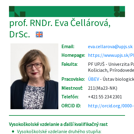
prof. RNDr. Eva Čellárová,
DrSc.
Email:
eva.cellarova@upjs.sk
Homepage:
https://www.upjs.sk/P
Fakulta:
PF UPJŠ - Univerzita P
Košiciach, Prírodovede
Pracovisko:
ÚBEV
- Ústav biologick
Miestnosť:
211(Ma23-NK)
Telefón:
+421 55 234 2301
ORCID iD:
http://orcid.org/0000
Vysokoškolské vzdelanie a ďalší kvalifikačný rast
Vysokoškolské vzdelanie druhého stupňa: