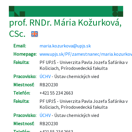
prof. RNDr. Mária Kožurková,
CSc.
Email:
maria.kozurkova@upjs.sk
Homepage:
www.upjs.sk/PF/zamestnanec/maria.kozurkov
Fakulta:
PF UPJŠ - Univerzita Pavla Jozefa Šafárika v
Košiciach, Prírodovedecká fakulta
Pracovisko:
ÚCHV
- Ústav chemických vied
Miestnosť:
RB2O230
Telefón:
+421 55 234 2663
Fakulta:
PF UPJŠ - Univerzita Pavla Jozefa Šafárika v
Košiciach, Prírodovedecká fakulta
Pracovisko:
ÚCHV
- Ústav chemických vied
Miestnosť:
RB2O230
Telefón:
+421 55 234 2663