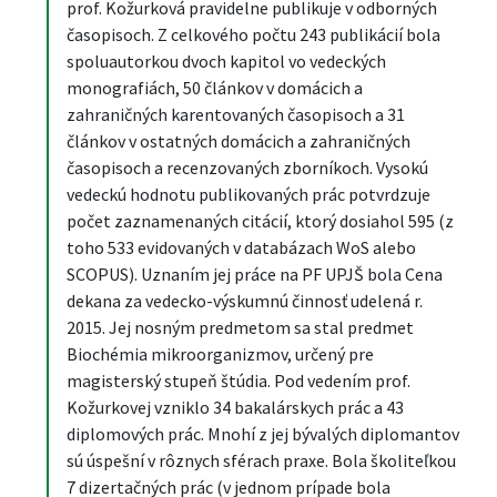
prof. Kožurková pravidelne publikuje v odborných
časopisoch. Z celkového počtu 243 publikácií bola
spoluautorkou dvoch kapitol vo vedeckých
monografiách, 50 článkov v domácich a
zahraničných karentovaných časopisoch a 31
článkov v ostatných domácich a zahraničných
časopisoch a recenzovaných zborníkoch. Vysokú
vedeckú hodnotu publikovaných prác potvrdzuje
počet zaznamenaných citácií, ktorý dosiahol 595 (z
toho 533 evidovaných v databázach WoS alebo
SCOPUS). Uznaním jej práce na PF UPJŠ bola Cena
dekana za vedecko-výskumnú činnosť udelená r.
2015. Jej nosným predmetom sa stal predmet
Biochémia mikroorganizmov, určený pre
magisterský stupeň štúdia. Pod vedením prof.
Kožurkovej vzniklo 34 bakalárskych prác a 43
diplomových prác. Mnohí z jej bývalých diplomantov
sú úspešní v rôznych sférach praxe. Bola školiteľkou
7 dizertačných prác (v jednom prípade bola