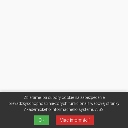
Zbierame iba súbory cookie na zabezpečenie
prevádzkyschopnosti niektorých funkcionalít webovej stránky
Akademického informačného systému AiS2.
OK
Viac informácií
AiS2 © UPJŠ Košice 2007-2026